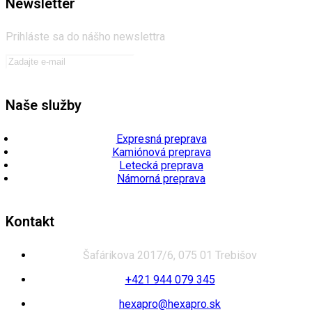
Newsletter
Prihláste sa do nášho newslettra
Naše služby
Expresná preprava
Kamiónová preprava
Letecká preprava
Námorná preprava
Kontakt
Šafárikova 2017/6, 075 01 Trebišov
+421 944 079 345
hexapro@hexapro.sk