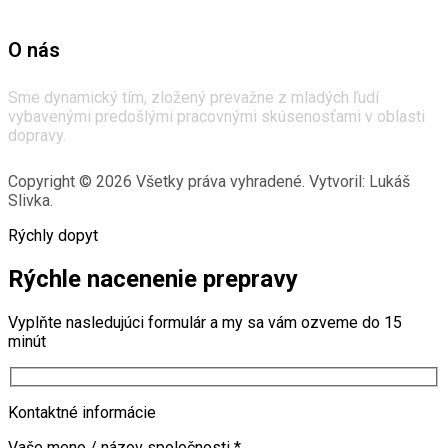
O nás
Sme dynamický tím, zložený prevažne z mladých ľudí
vybavenými predošlými pracovnými skúsenosťami v oblasti
dopravy.
Copyright © 2026 Všetky práva vyhradené. Vytvoril: Lukáš
Slivka.
Rýchly dopyt
Rýchle nacenenie prepravy
Vyplňte nasledujúci formulár a my sa vám ozveme do 15
minút
Kontaktné informácie
Vaše meno / názov spoločnosti
*